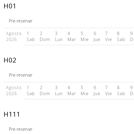
H01
Pre-reservar
Agosto
1
2
3
4
5
6
7
8
9
2026
Sab
Dom
Lun
Mar
Mie
Jue
Vie
Sab
D
H02
Pre-reservar
Agosto
1
2
3
4
5
6
7
8
9
2026
Sab
Dom
Lun
Mar
Mie
Jue
Vie
Sab
D
H111
Pre-reservar