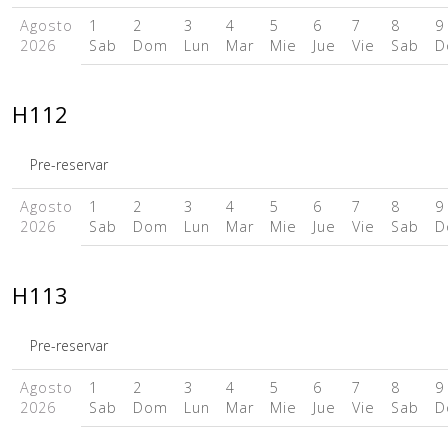
Agosto
1
2
3
4
5
6
7
8
9
2026
Sab
Dom
Lun
Mar
Mie
Jue
Vie
Sab
D
H112
Pre-reservar
Agosto
1
2
3
4
5
6
7
8
9
2026
Sab
Dom
Lun
Mar
Mie
Jue
Vie
Sab
D
H113
Pre-reservar
Agosto
1
2
3
4
5
6
7
8
9
2026
Sab
Dom
Lun
Mar
Mie
Jue
Vie
Sab
D