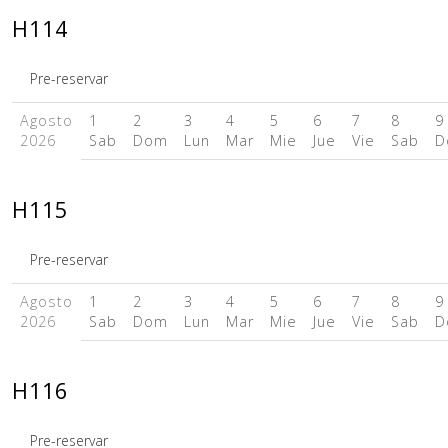
H114
Pre-reservar
Agosto
1
2
3
4
5
6
7
8
9
2026
Sab
Dom
Lun
Mar
Mie
Jue
Vie
Sab
D
H115
Pre-reservar
Agosto
1
2
3
4
5
6
7
8
9
2026
Sab
Dom
Lun
Mar
Mie
Jue
Vie
Sab
D
H116
Pre-reservar