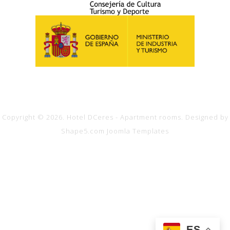
Copyright © 2026. Hotel DCeres - Apartment rooms. Designed by
Shape5.com
Joomla Templates
ES