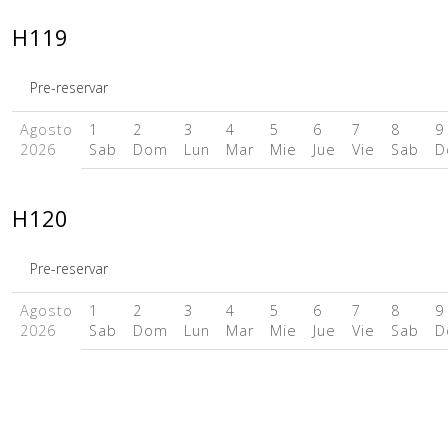
H119
Pre-reservar
Agosto
1
2
3
4
5
6
7
8
9
2026
Sab
Dom
Lun
Mar
Mie
Jue
Vie
Sab
D
H120
Pre-reservar
Agosto
1
2
3
4
5
6
7
8
9
2026
Sab
Dom
Lun
Mar
Mie
Jue
Vie
Sab
D