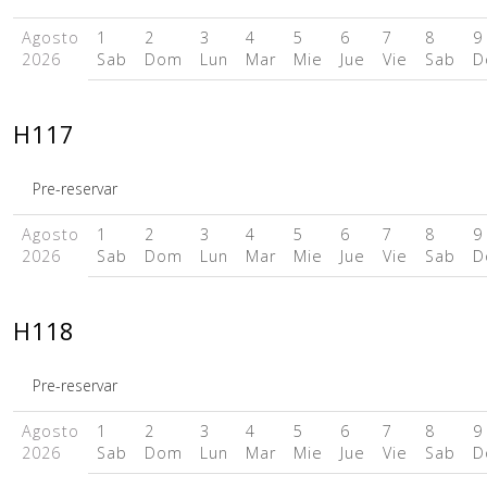
Agosto
1
2
3
4
5
6
7
8
9
2026
Sab
Dom
Lun
Mar
Mie
Jue
Vie
Sab
D
H117
Pre-reservar
Agosto
1
2
3
4
5
6
7
8
9
2026
Sab
Dom
Lun
Mar
Mie
Jue
Vie
Sab
D
H118
Pre-reservar
Agosto
1
2
3
4
5
6
7
8
9
2026
Sab
Dom
Lun
Mar
Mie
Jue
Vie
Sab
D