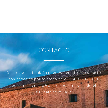
CONTACTO
Si lo deseas, también puedes ponerte en contacto
con nosotros por teléfono en el
+34 979 123 611
,
por e-mail en
info@dceres.es
, o rellenando el
siguiente formulario.